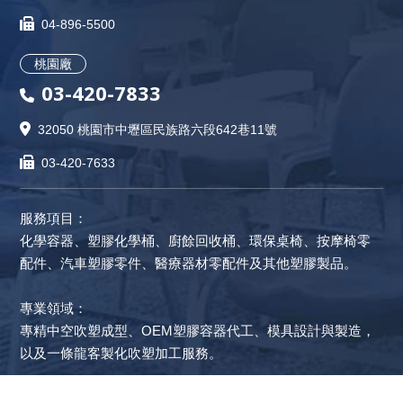
04-896-5500
桃園廠
03-420-7833
32050 桃園市中壢區民族路六段642巷11號
03-420-7633
服務項目：
化學容器
、
塑膠化學桶
、
廚餘回收桶
、環保桌椅、按摩椅零
配件、
汽車塑膠零件
、
醫療器材零配件
及其他塑膠製品。
專業領域：
專精中空吹塑成型、
OEM塑膠容器代工
、模具設計與製造，
以及一條龍客製化吹塑加工服務。
隱私政策