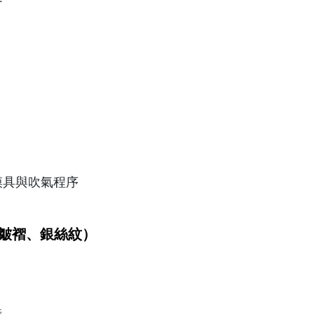
模具與吹氣程序
、皺褶、銀絲紋）
糙