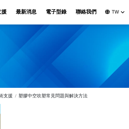
支援
最新消息
電子型錄
聯絡我們
TW
化學桶・塑膠容器解決方案
術支援
塑膠中空吹塑常見問題與解決方法