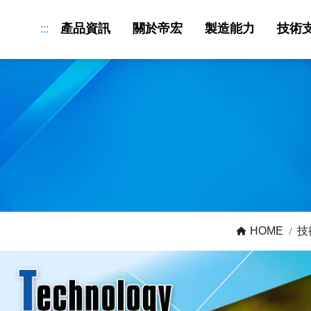
產品資訊
關於帝宏
製造能力
技術
:::
吹塑成型常見問題與品質解決方案
中空吹塑缺陷分析｜厚薄不均・氣泡・變形問題｜
HOME
技