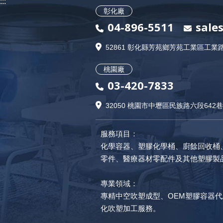
:::
彰化廠
04-896-5511
sale
52861 彰化縣芳苑鄉芳苑工業區工業路
桃園廠
03-420-7833
32050 桃園市中壢區民族路六段642巷
服務項目：
化學容器
、
塑膠化學桶
、
廚餘回收桶
零件
、
醫療器材零配件
及其他塑膠製
專業領域：
專精中空吹塑成型、
OEM塑膠容器
化吹塑加工服務。