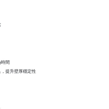
當
熱時間
具，提升壁厚穩定性
足